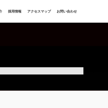
介
採用情報
アクセスマップ
お問い合わせ